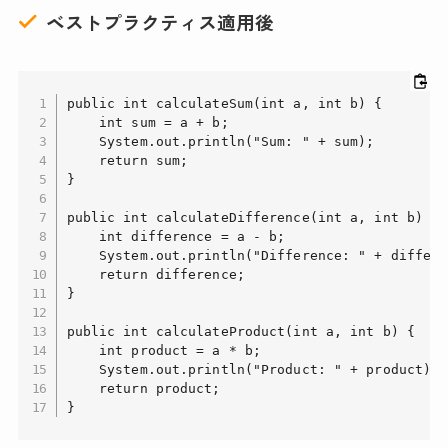
ベストプラクティス適用後
public int calculateSum(int a, int b) {

    int sum = a + b;

    System.out.println("Sum: " + sum);

    return sum;

}

public int calculateDifference(int a, int b) {

    int difference = a - b;

    System.out.println("Difference: " + differe
    return difference;

}

public int calculateProduct(int a, int b) {

    int product = a * b;

    System.out.println("Product: " + product);

    return product;

}