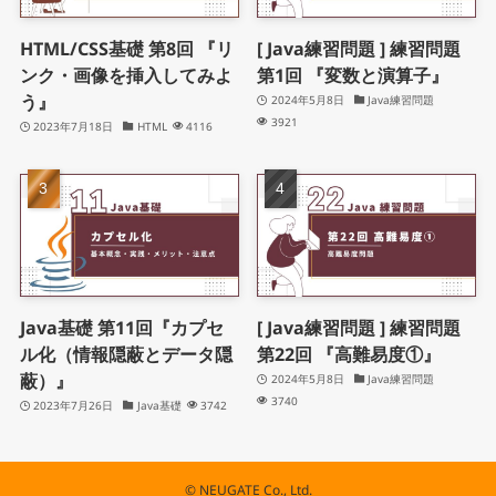
HTML/CSS基礎 第8回 『リ
[ Java練習問題 ] 練習問題
ンク・画像を挿入してみよ
第1回 『変数と演算子』
う』
2024年5月8日
Java練習問題
3921
2023年7月18日
HTML
4116
Java基礎 第11回『カプセ
[ Java練習問題 ] 練習問題
ル化（情報隠蔽とデータ隠
第22回 『高難易度①』
蔽）』
2024年5月8日
Java練習問題
3740
2023年7月26日
Java基礎
3742
©
NEUGATE Co., Ltd.