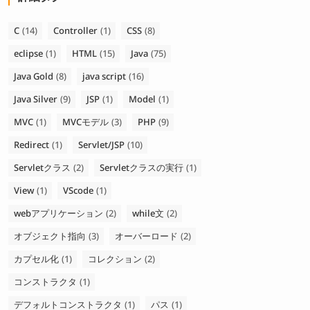
C
(14)
Controller
(1)
CSS
(8)
eclipse
(1)
HTML
(15)
Java
(75)
Java Gold
(8)
java script
(16)
Java Silver
(9)
JSP
(1)
Model
(1)
MVC
(1)
MVCモデル
(3)
PHP
(9)
Redirect
(1)
Servlet/JSP
(10)
Servletクラス
(2)
Servletクラスの実行
(1)
View
(1)
VScode
(1)
webアプリケーション
(2)
while文
(2)
オブジェクト指向
(3)
オーバーロード
(2)
カプセル化
(1)
コレクション
(2)
コンストラクタ
(1)
デフォルトコンストラクタ
(1)
パス
(1)