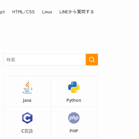
ipt
HTML/CSS
Linux
LINEから質問する
Java
Python
C言語
PHP