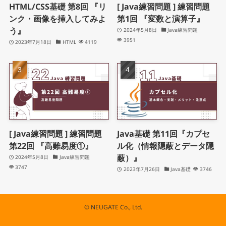
HTML/CSS基礎 第8回 『リ
[ Java練習問題 ] 練習問題
ンク・画像を挿入してみよ
第1回 『変数と演算子』
う』
2024年5月8日
Java練習問題
3951
2023年7月18日
HTML
4119
[ Java練習問題 ] 練習問題
Java基礎 第11回『カプセ
第22回 『高難易度①』
ル化（情報隠蔽とデータ隠
蔽）』
2024年5月8日
Java練習問題
3747
2023年7月26日
Java基礎
3746
©
NEUGATE Co., Ltd.