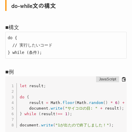
do-while文の構文
■構文
do {

  // 実行したいコード

} while (条件);
■例
let
 result
;
do
{
    result 
=
 Math
.
floor
(
Math
.
random
(
)
*
6
)
+
1
;
    document
.
write
(
"サイコロの目: "
+
 result
)
;
}
while
(
result
!==
1
)
;
document
.
write
(
"1が出たので終了しました！"
)
;