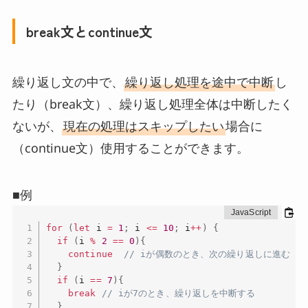
break文とcontinue文
繰り返し文の中で、
繰り返し処理を途中で中断
し
たり（break文）、繰り返し処理全体は中断したく
ないが、
現在の処理はスキップしたい
場合に
（continue文）使用することができます。
■例
for
(
let
 i 
=
1
;
 i 
<=
10
;
 i
++
)
{
if
(
i 
%
2
==
0
)
{
continue
// iが偶数のとき、次の繰り返しに進む
}
if
(
i 
==
7
)
{
break
// iが7のとき、繰り返しを中断する
}