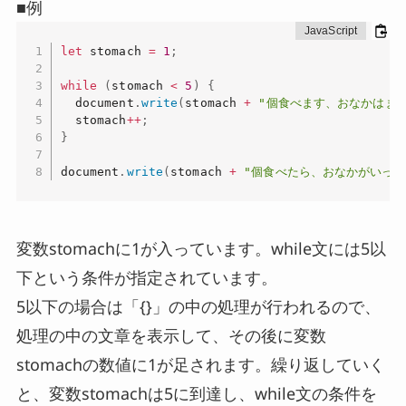
■例
let
 stomach 
=
1
;
while
(
stomach 
<
5
)
{
  document
.
write
(
stomach 
+
"個食べます、おなかはまだ
  stomach
++
;
}
document
.
write
(
stomach 
+
"個食べたら、おなかがいっぱ
変数stomachに1が入っています。while文には5以
下という条件が指定されています。
5以下の場合は「{}」の中の処理が行われるので、
処理の中の文章を表示して、その後に変数
stomachの数値に1が足されます。繰り返していく
と、変数stomachは5に到達し、while文の条件を