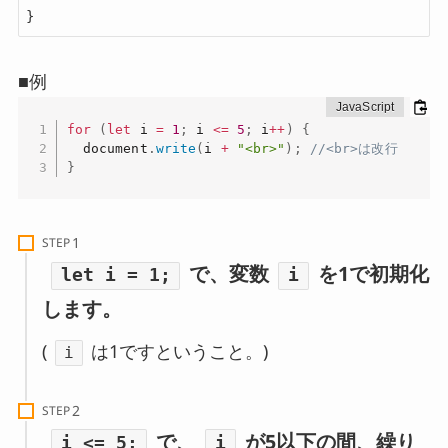
}
■例
for
(
let
 i 
=
1
;
 i 
<=
5
;
 i
++
)
{
  document
.
write
(
i 
+
"<br>"
)
;
//<br>は改行
}
STEP
で、変数
を1で初期化
let i = 1;
i
します。
(
は1ですということ。)
i
STEP
で、
が5以下の間、繰り
i <= 5;
i