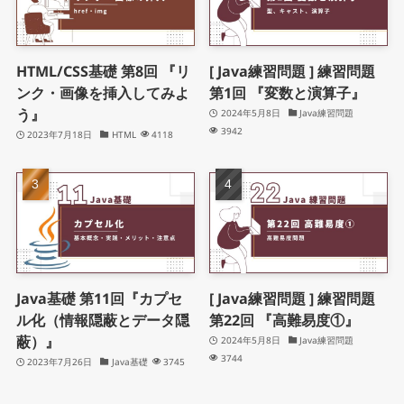
HTML/CSS基礎 第8回 『リ
[ Java練習問題 ] 練習問題
ンク・画像を挿入してみよ
第1回 『変数と演算子』
う』
2024年5月8日
Java練習問題
3942
2023年7月18日
HTML
4118
Java基礎 第11回『カプセ
[ Java練習問題 ] 練習問題
ル化（情報隠蔽とデータ隠
第22回 『高難易度①』
蔽）』
2024年5月8日
Java練習問題
3744
2023年7月26日
Java基礎
3745