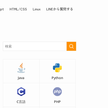
ipt
HTML/CSS
Linux
LINEから質問する
Java
Python
C言語
PHP