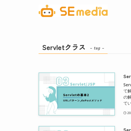
Servletクラス
– tag –
Se
Se
て解
の
てい
2
Se