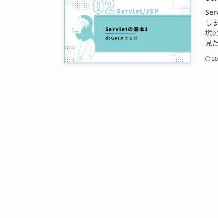
Se
しま
境の
見た
2