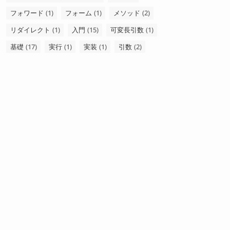
フォワード
(1)
フォーム
(1)
メソッド
(2)
リダイレクト
(1)
入門
(15)
可変長引数
(1)
基礎
(17)
実行
(1)
実装
(1)
引数
(2)
戻り値
(2)
環境構築
(2)
第0回
(1)
第1回
(12)
継承
(1)
繰り返し文
(2)