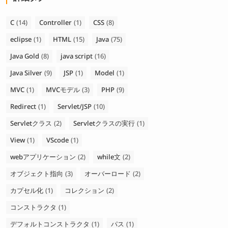
C
(14)
Controller
(1)
CSS
(8)
eclipse
(1)
HTML
(15)
Java
(75)
Java Gold
(8)
java script
(16)
Java Silver
(9)
JSP
(1)
Model
(1)
MVC
(1)
MVCモデル
(3)
PHP
(9)
Redirect
(1)
Servlet/JSP
(10)
Servletクラス
(2)
Servletクラスの実行
(1)
View
(1)
VScode
(1)
webアプリケーション
(2)
while文
(2)
オブジェクト指向
(3)
オーバーロード
(2)
カプセル化
(1)
コレクション
(2)
コンストラクタ
(1)
デフォルトコンストラクタ
(1)
パス
(1)